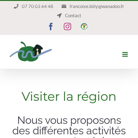
Passer
07 70 03 64 48
francoise.billy@wanadoo.fr
au
Contact
contenu
Facebook
Instagram
Gîte
de
France
Visiter la région
Nous vous proposons
des différentes activités