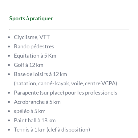
Sports à pratiquer
Ciyclisme, VTT
Rando pédestres
Equitation à 5 Km
Golf à 12 km
Base de loisirs à 12 km
(natation, canoé- kayak, voile, centre VCPA)
Parapente (sur place) pour les professionels
Acrobranche à 5 km
spéléo à 5 km
Paint ball à 18 km
Tennis à 1 km (clef à disposition)