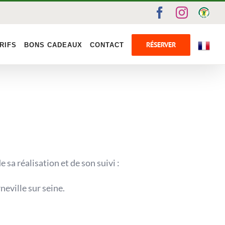
Facebook
Instag
Gîte
de
Fran
RÉSERVER
RIFS
BONS CADEAUX
CONTACT
 sa réalisation et de son suivi :
eville sur seine.