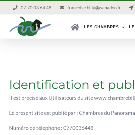
Passer
07 70 03 64 48
francoise.billy@wanadoo.fr
au
contenu
LES CHAMBRES
LE
Identification et pub
Il est précisé aux Utilisateurs du site www.chambrebilly
Le présent site est publié par : Chambres du Panorama d
Numéro de téléphone : 0770036448